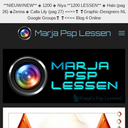
**NIEUW//NEW** ◈ 1200 ◈ Niya **1200 LESSEN** ◈ Halo (pag
Ga
26) ◈Zenna ◈ Calla Lily (pag 27) ==>>❣ ❣Graphic-Designers-NL
direct
Google Groups❣ ❣<<== Blog 4 Online
naar
de
Marja Psp Lessen
hoofdinhoud