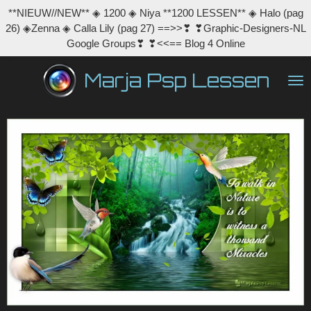
**NIEUW//NEW** ◈ 1200 ◈ Niya **1200 LESSEN** ◈ Halo (pag
Ga
26) ◈Zenna ◈ Calla Lily (pag 27) ==>>❣ ❣Graphic-Designers-NL
direct
Google Groups❣ ❣<<== Blog 4 Online
naar
de
Marja Psp Lessen
hoofdinhoud