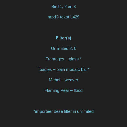
Bird 1, 2 en 3
mpd© tekst L429
Filter(s)
Unlimited 2. 0
Tramages – glass *
Toadies – plain mosaïc blur*
Mehdi – weaver
Flaming Pear – flood
*importeer deze filter in unlimited