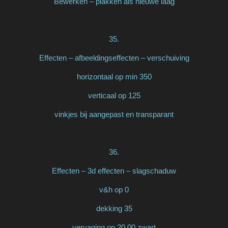
Bewerken – plakken als nieuwe laag
35.
Effecten – afbeeldingseffecten – verschuiving
horizontaal op min 350
verticaal op 125
vinkjes bij aangepast en transparant
36.
Effecten – 3d effecten – slagschaduw
v&h op 0
dekking 35
vervaging op 20,00 zwart