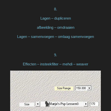
8.
Lagen – dupliceren
afbeelding – omdraaien
Lagen – samenvoegen – omlaag samenvoegen
9.
Effecten – insteekfilter – mehdi – weaver