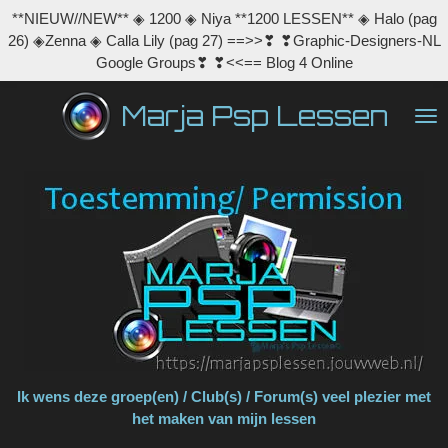
**NIEUW//NEW** ◈ 1200 ◈ Niya **1200 LESSEN** ◈ Halo (pag
Ga
26) ◈Zenna ◈ Calla Lily (pag 27) ==>>❣ ❣Graphic-Designers-NL
direct
Google Groups❣ ❣<<== Blog 4 Online
naar
de
Marja Psp Lessen
hoofdinhoud
Ik wens deze groep(en) / Club(s) / Forum(s) veel plezier met
het maken van mijn lessen