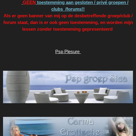
Ik geef
GEEN
toestemming aan gesloten / privé groepen /
clubs /forums!!
Als er geen banner van mij op de desbetreffende groep/club /
forum staat, dan is er ook geen toestemming, en worden mijn
lessen zonder toestemming gepresenteerd
Psp Plesure