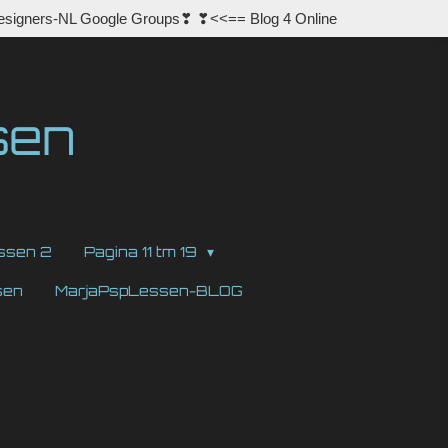
esigners-NL Google Groups❣ ❣<<== Blog 4 Online
sen
ssen 2
Pagina 11 tm 19
sen
MarjaPspLessen-BLOG