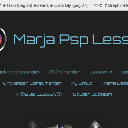
◈ Halo (pag 26) ◈Zenna ◈ Calla Lily (pag 27) ==>>❣ ❣Graphic-D
Marja Psp Les
act/Voorwaarden
PSP Vrienden
Lessen
Le
Ontvangen Complimenten
My Group
Frame Les
✨🏆1200 LESSEN🏆✨
Gouden Jubileum