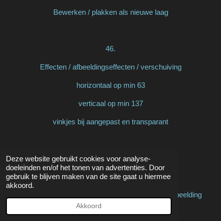
Bewerken / plakken als nieuwe laag
46.
Effecten / afbeeldingseffecten / verschuiving
horizontaal op min 63
verticaal op min 137
vinkjes bij aangepast en transparant
47.
Deze website gebruikt cookies voor analyse-
doeleinden en/of het tonen van advertenties. Door
gebruik te blijven maken van de site gaat u hiermee
Activeer Amaris deco 3 by mpd©
akkoord.
Bewerken / kopiëren en keer terug naar je 800 afbeelding
Akkoord
Bewerken / plakken als nieuwe laag