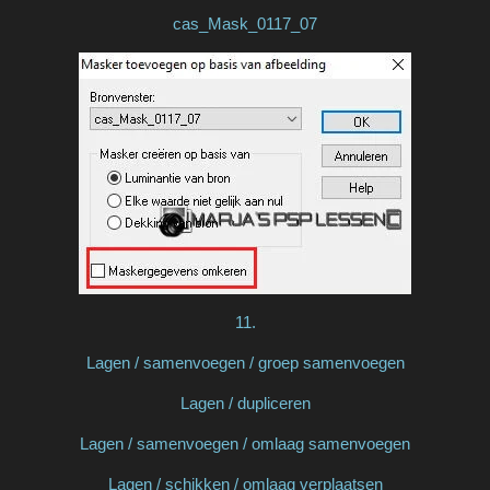
cas_Mask_0117_07
11.
Lagen / samenvoegen / groep samenvoegen
Lagen / dupliceren
Lagen / samenvoegen / omlaag samenvoegen
Lagen / schikken / omlaag verplaatsen