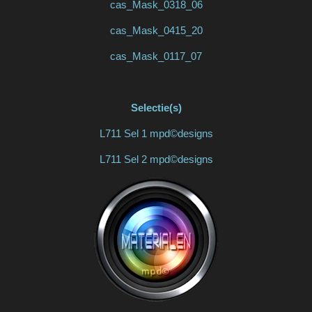
cas_Mask_0318_06
cas_Mask_0415_20
cas_Mask_0117_07
Selectie(s)
L711 Sel 1 mpd©designs
L711 Sel 2 mpd©designs