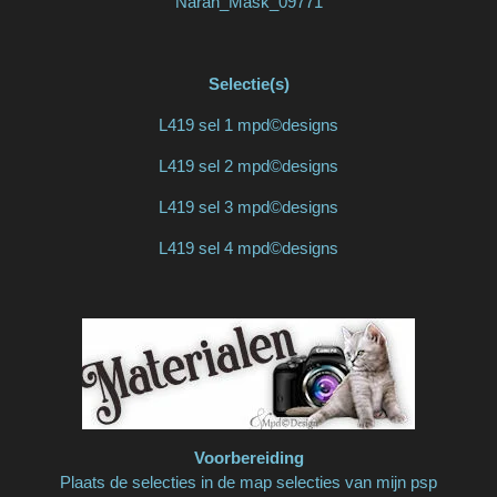
Narah_Mask_09771
Selectie(s)
L419 sel 1 mpd©designs
L419 sel 2 mpd©designs
L419 sel 3 mpd©designs
L419 sel 4 mpd©designs
Voorbereiding
Plaats de selecties in de map selecties van mijn psp