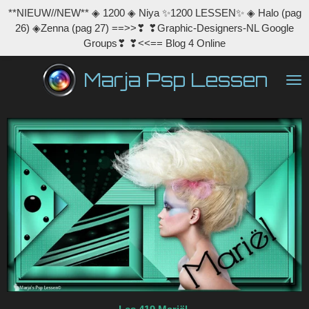
**NIEUW//NEW** ◈ 1200 ◈ Niya ✨1200 LESSEN✨ ◈ Halo (pag
Ga
26) ◈Zenna (pag 27) ==>>❣ ❣Graphic-Designers-NL Google
direct
Groups❣ ❣<<== Blog 4 Online
naar
de
Marja Psp Lessen
hoofdinhoud