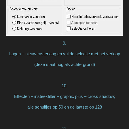
9.
Lagen – nieuw rasterlaag en vul de selectie met het verloop
(deze staat nog als achtergrond)
10.
Effecten – insteekfilter – graphic plus – cross shadow;
alle schuifjes op 50 en de laatste op 128
11.