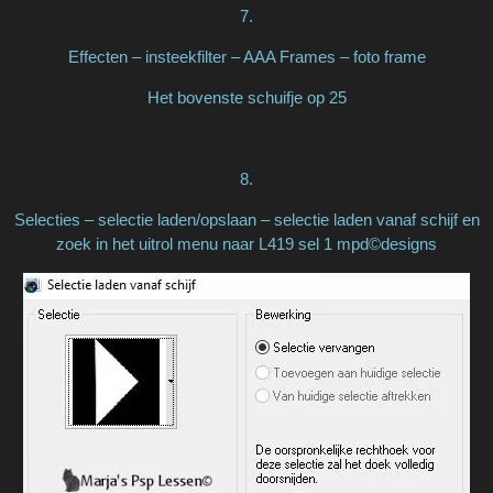
7.
Effecten – insteekfilter – AAA Frames – foto frame
Het bovenste schuifje op 25
8.
Selecties – selectie laden/opslaan – selectie laden vanaf schijf en
zoek in het uitrol menu naar L419 sel 1 mpd©designs