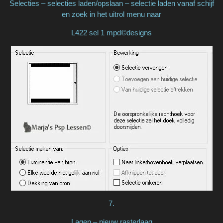
Selecties – selecties laden/opslaan – selectie laden vanaf schijf
en zoek in het uitrol menu naar
L422 sel 1 mpd©designs
7.
Lagen – nieuw rasterlaag