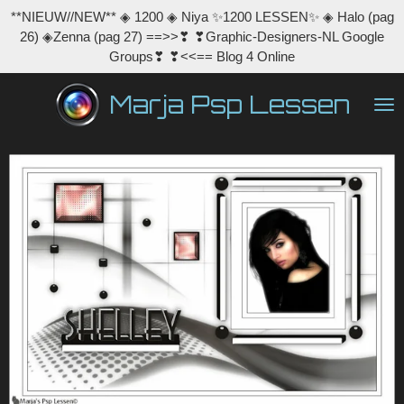
**NIEUW//NEW** ◈ 1200 ◈ Niya ✨1200 LESSEN✨ ◈ Halo (pag
Ga
26) ◈Zenna (pag 27) ==>>❣ ❣Graphic-Designers-NL Google
direct
Groups❣ ❣<<== Blog 4 Online
naar
de
Marja Psp Lessen
hoofdinhoud