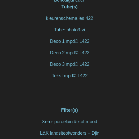
Tube(s)
kleurenschema les 422
Tube: photo3-vi
Deco 1 mpd© L422
Deco 2 mpd© L422
Deco 3 mpd© L422
Tekst mpd© L422
Filter(s)
Xero- porcelain & softmood
L&K landsiteofwonders – Djin