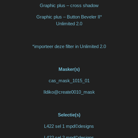
Graphic plus – cross shadow
Graphic plus – Button Beveler II*
Unlimited 2.0
*importeer deze filter in Unlimited 2.0
Masker(s)
cas_mask_1015_01
Ildiko@create0010_mask
Selectie(s)
L422 sel 1 mpd©designs
L422 sel 2 mpd©designs