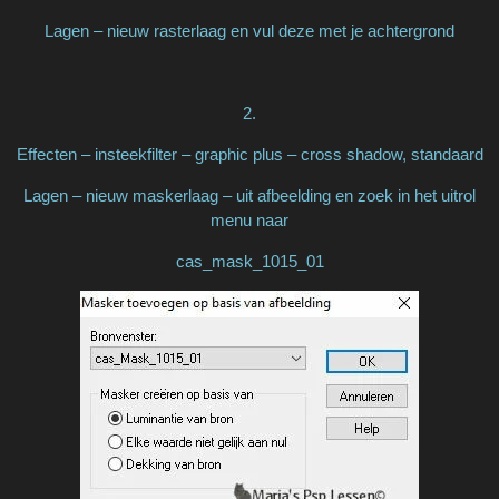
Lagen – nieuw rasterlaag en vul deze met je achtergrond
2.
Effecten – insteekfilter – graphic plus – cross shadow, standaard
Lagen – nieuw maskerlaag – uit afbeelding en zoek in het uitrol
menu naar
cas_mask_1015_01