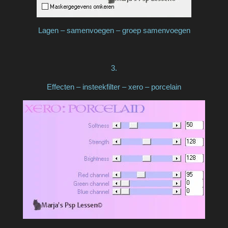
Lagen – samenvoegen – groep samenvoegen
3.
Effecten – insteekfilter – xero – porcelain