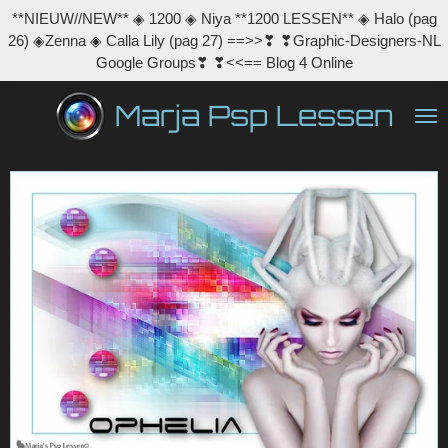
**NIEUW//NEW** ◈ 1200 ◈ Niya **1200 LESSEN** ◈ Halo (pag
Ga
26) ◈Zenna ◈ Calla Lily (pag 27) ==>>❣ ❣Graphic-Designers-NL
direct
Google Groups❣ ❣<<== Blog 4 Online
naar
de
Marja Psp Lessen
hoofdinhoud