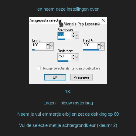
en neem deze instellingen over
13.
Lagen – nieuw rasterlaag
Neem je vul emmertje erbij en zet de dekking op 60
Vul de selectie met je achtergrondkleur (kleurnr 2)