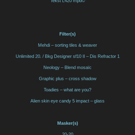
Tekst L420 mpd©
Filter(s)
Mehdi – sorting tiles & weaver
Unlimited 20. / Bkg Designer sf10 II – Dis Refractor 1
Neology – Blend mosaïc
Graphic plus – cross shadow
Toadies – what are you?
Alien skin eye candy 5 impact – glass
Masker(s)
20-20