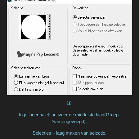
18.
In je lagenpalet; activeer de middelste laag(Groep-
Samengevoegd).
Selecties – laag maken van selectie.