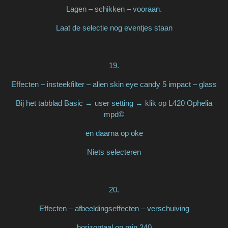
Lagen – schikken – vooraan.
Laat de selectie nog eventjes staan
19.
Effecten – insteekfilter – alien skin eye candy 5 impact – glass
Bij het tabblad Basic → user setting → klik op L420 Ophelia
mpd©
en daarna op oke
Niets selecteren
20.
Effecten – afbeeldingseffecten – verschuiving
horizontaal op min 240