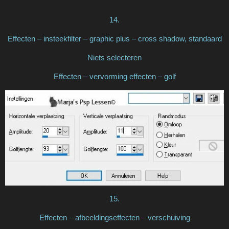
14.
Effecten – insteekfilter – graphic plus – cross shadow, standaard
Niets selecteren
Effecten – vervorming effecten – golf
15.
Effecten – afbeeldingseffecten – verschuiving