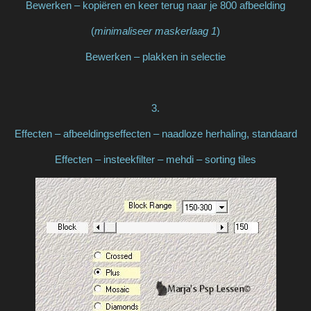
Bewerken – kopiëren en keer terug naar je 800 afbeelding
(
minimaliseer maskerlaag 1
)
Bewerken – plakken in selectie
3.
Effecten – afbeeldingseffecten – naadloze herhaling, standaard
Effecten – insteekfilter – mehdi – sorting tiles