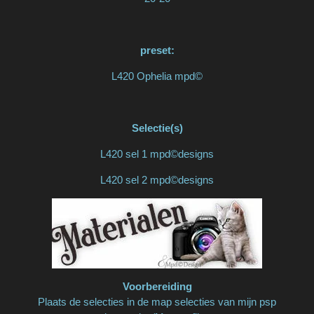
preset:
L420 Ophelia mpd©
Selectie(s)
L420 sel 1 mpd©designs
L420 sel 2 mpd©designs
Voorbereiding
Plaats de selecties in de map selecties van mijn psp