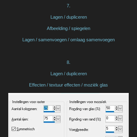
7.
Lagen / dupliceren
Afbeelding / spiegelen
Lagen / samenvoegen / omlaag samenvoegen
8.
Lagen / dupliceren
Effecten / textuur effecten / moziëk glas