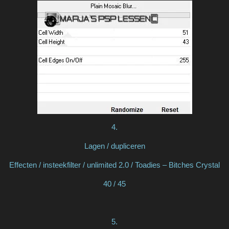
4.
Lagen / dupliceren
Effecten / insteekfilter / unlimited 2.0 / Toadies – Bitches Crystal
40 / 45
5.