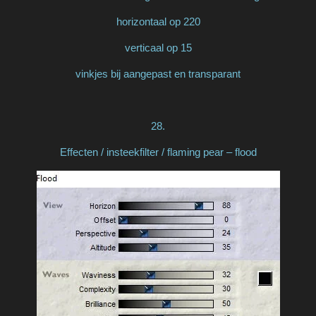
horizontaal op 220
verticaal op 15
vinkjes bij aangepast en transparant
28.
Effecten / insteekfilter / flaming pear – flood