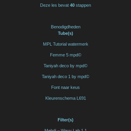
Deze les bevat
40
stappen
Benodigdheden
Tube(s)
MPL Tutorial watermerk
Femme 5 mpd©
Taniyah deco by mpd©
Taniyah deco 1 by mpd©
Font naar keus
Kleurenschema L691
Filter(s)
Mehdi – Wavy Lab 1.1