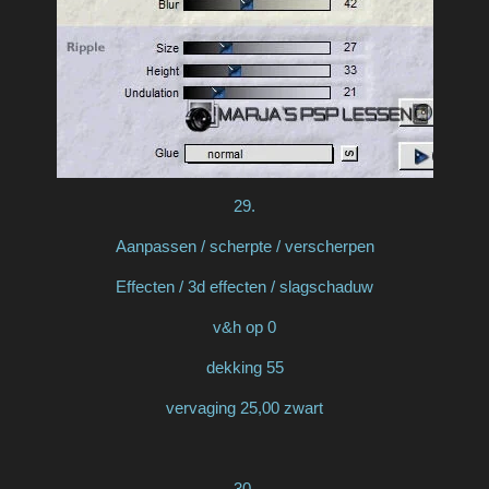
29.
Aanpassen / scherpte / verscherpen
Effecten / 3d effecten / slagschaduw
v&h op 0
dekking 55
vervaging 25,00 zwart
30.