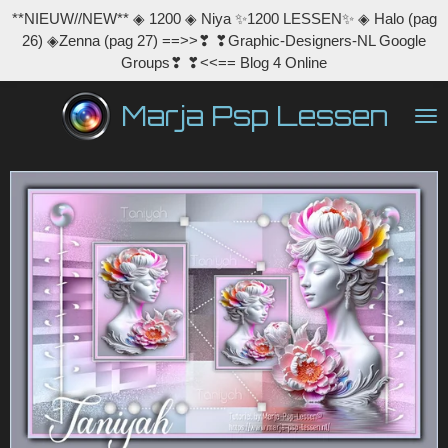
**NIEUW//NEW** ◈ 1200 ◈ Niya ✨1200 LESSEN✨ ◈ Halo (pag
Ga
26) ◈Zenna (pag 27) ==>>❣ ❣Graphic-Designers-NL Google
direct
Groups❣ ❣<<== Blog 4 Online
naar
de
Marja Psp Lessen
hoofdinhoud