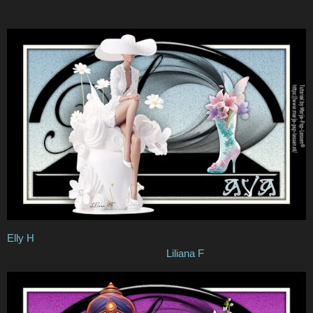
Elly H
Liliana F