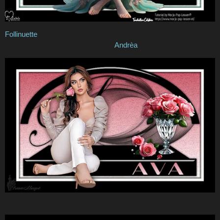
Follinuette
Andrèa