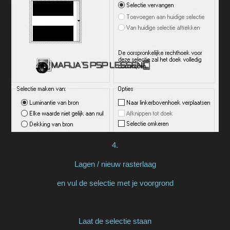
4.
Lagen / nieuw rasterlaag
en vul de selectie met je voorgrond
Laat de selectie staan