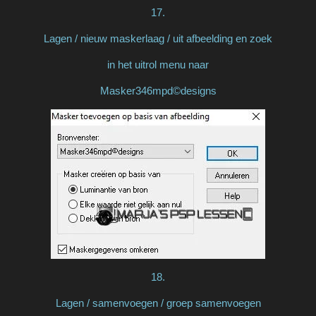
17.
Lagen / nieuw maskerlaag / uit afbeelding en zoek
in het uitrol menu naar
Masker346mpd©designs
18.
Lagen / samenvoegen / groep samenvoegen