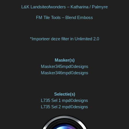
L&K Landsiteofwonders – Katharina / Palmyre
FM Tile Tools – Blend Emboss
*Importeer deze filter in Unlimited 2.0
Masker(s)
Masker345mpd©designs
Masker346mpd©designs
Selectie(s)
L735 Sel 1 mpd©designs
L735 Sel 2 mpd©designs