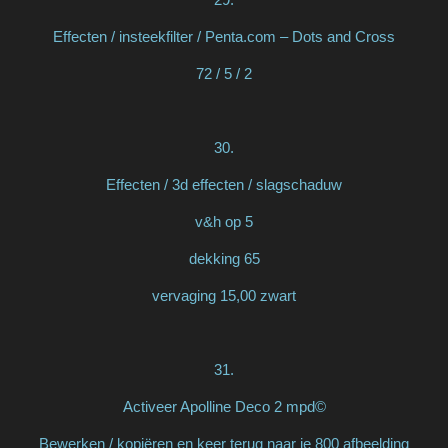
Effecten / insteekfilter / Penta.com – Dots and Cross
72 / 5 / 2
30.
Effecten / 3d effecten / slagschaduw
v&h op 5
dekking 65
vervaging 15,00 zwart
31.
Activeer Apolline Deco 2 mpd©
Bewerken / kopiëren en keer terug naar je 800 afbeelding