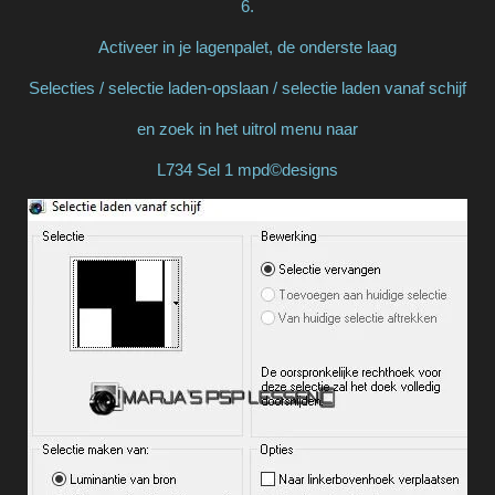
6.
Activeer in je lagenpalet, de onderste laag
Selecties / selectie laden-opslaan / selectie laden vanaf schijf
en zoek in het uitrol menu naar
L734 Sel 1 mpd©designs