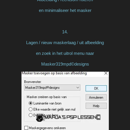
en minimaliseer het masker
14.
Lagen / nieuw maskerlaag / uit afbeelding
en zoek in het uitrol menu naar
Masker319mpd©designs