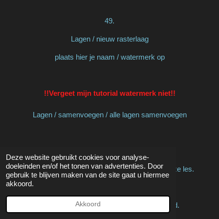
49.
Lagen / nieuw rasterlaag
plaats hier je naam / watermerk op
!!Vergeet mijn tutorial watermerk niet!!
Lagen / samenvoegen / alle lagen samenvoegen
Sla je werk op als jpeg bestand
Deze website gebruikt cookies voor analyse-
doeleinden en/of het tonen van advertenties. Door
Hiermee ben je aan het einde gekomen van deze les.
gebruik te blijven maken van de site gaat u hiermee
akkoord.
Akkoord
Ik hoop dat je het een leuke/mooie les vond.