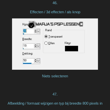
46.
Effecten / 3d effecten / als knop
Niets selecteren
47.
Afbeelding / formaat wijzigen en typ bij breedte 800 pixels in