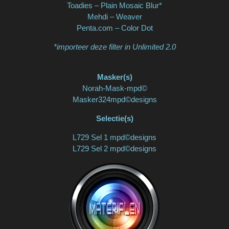
Toadies – Plain Mosaic Blur*
Mehdi – Weaver
Penta.com – Color Dot
*importeer deze filter in Unlimited 2.0
Masker(s)
Norah-Mask-mpd©
Masker324mpd©designs
Selectie(s)
L729 Sel 1 mpd©designs
L729 Sel 2 mpd©designs