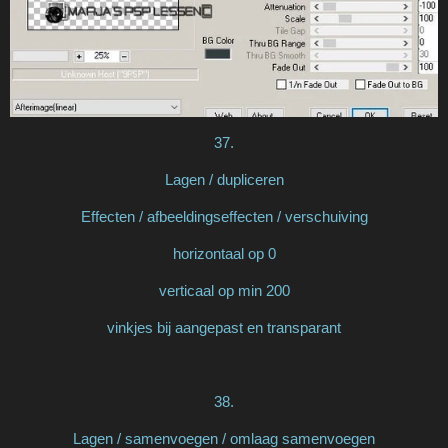
37.
Lagen / dupliceren
Effecten / afbeeldingseffecten / verschuiving
horizontaal op 0
verticaal op min 200
vinkjes bij aangepast en transparant
38.
Lagen / samenvoegen / omlaag samenvoegen