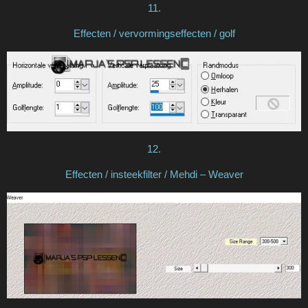
11.
Effecten / vervormingseffecten / golf
12.
Effecten / insteekfilter / Mehdi – Weaver