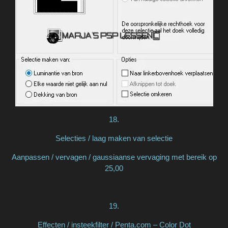
18.
Selecties / laag maken van selectie
Aanpassen / vervagen / gaussiaanse vervaging met bereik op
25,00
19.
Effecten / insteekfilter / Penta.com – Color Dot