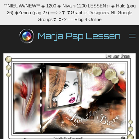
**NIEUW//NEW** ◈ 1200 ◈ Niya ✨1200 LESSEN✨ ◈ Halo (pag
Ga
26) ◈Zenna (pag 27) ==>>❣ ❣Graphic-Designers-NL Google
direct
Groups❣ ❣<<== Blog 4 Online
naar
de
Marja Psp Lessen
hoofdinhoud