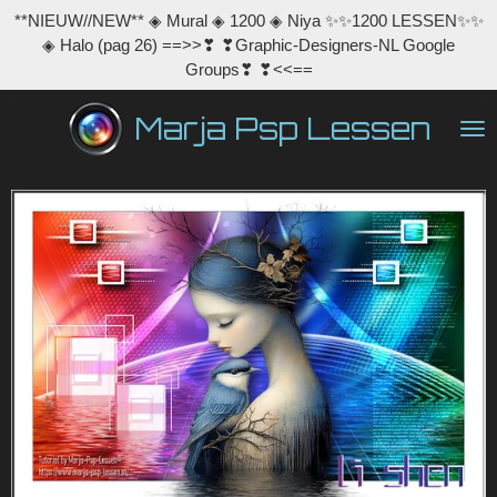
**NIEUW//NEW** ◈ Mural ◈ 1200 ◈ Niya ✨✨1200 LESSEN✨✨
Ga
◈ Halo (pag 26) ==>>❣ ❣Graphic-Designers-NL Google
direct
Groups❣ ❣<<==
naar
de
Marja Psp Lessen
hoofdinhoud