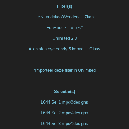
Filter(s)
L&KLandsiteofWonders – Zitah
FunHouse – Vibes*
Unlimited 2.0
Alien skin eye candy 5 impact – Glass
*Importeer deze filter in Unlimited
Selectie(s)
L644 Sel 1 mpd©designs
L644 Sel 2 mpd©designs
L644 Sel 3 mpd©designs