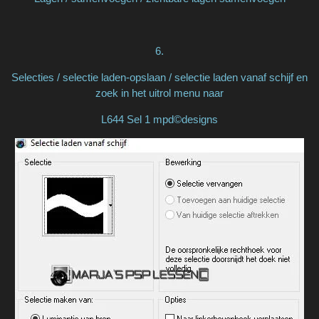
6.
Selecties / selectie laden-opslaan / selectie laden vanaf schijf en
zoek in het uitrol menu naar
L644 Sel 1 mpd©designs