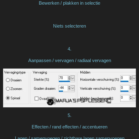
Bewerken / plakken in selectie
Niets selecteren
4.
Aanpassen / vervagen / radiaal vervagen
5.
Effecten / rand effecten / accentueren
Lagen / samenvoegen / zichtbare lagen samenvoegen