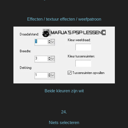
Effecten / textuur effecten / weefpatroon
Beide kleuren zijn wit
24.
Niets selecteren