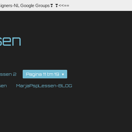
igners-NL Google Groups❣ ❣<<==
sen
ssen 2
Pagina 11 tm 19
sen
MarjaPspLessen-BLOG