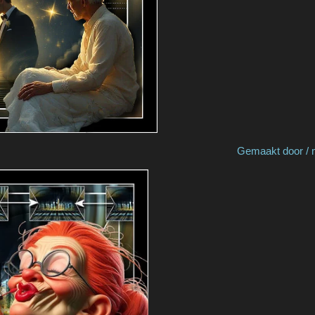
y Ria v S Gemaakt door / made by 