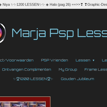
 ◈ Niya ✨✨1200 LESSEN✨✨ ◈ Halo (pag 26) ==>>❣ ❣Graphic-Des
Marja Psp Les
act/Voorwaarden
PSP Vrienden
Lessen
Le
Ontvangen Complimenten
My Group
Frame Les
✨🏆1200 LESSEN🏆✨
Gouden Jubileum