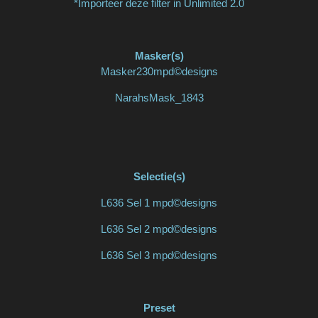
*Importeer deze filter in Unlimited 2.0
Masker(s)
Masker230mpd©designs
NarahsMask_1843
Selectie(s)
L636 Sel 1 mpd©designs
L636 Sel 2 mpd©designs
L636 Sel 3 mpd©designs
Preset