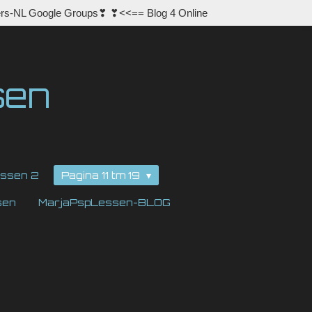
rs-NL Google Groups❣ ❣<<== Blog 4 Online
sen
ssen 2
Pagina 11 tm 19
sen
MarjaPspLessen-BLOG