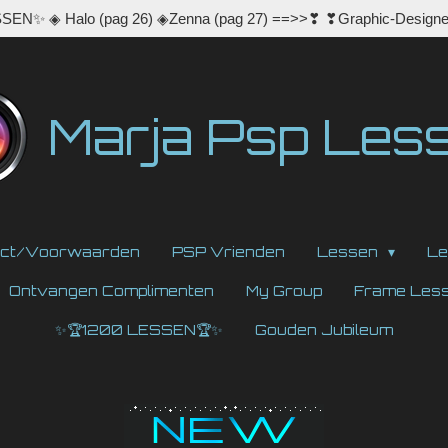
EN✨ ◈ Halo (pag 26) ◈Zenna (pag 27) ==>>❣ ❣Graphic-Designe
Marja Psp Les
act/Voorwaarden
PSP Vrienden
Lessen
Le
Ontvangen Complimenten
My Group
Frame Les
✨🏆1200 LESSEN🏆✨
Gouden Jubileum