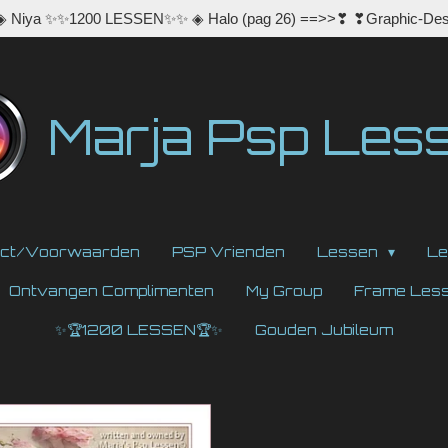
 ◈ Niya ✨✨1200 LESSEN✨✨ ◈ Halo (pag 26) ==>>❣ ❣Graphic-Des
Marja Psp Les
act/Voorwaarden
PSP Vrienden
Lessen
Le
Ontvangen Complimenten
My Group
Frame Les
✨🏆1200 LESSEN🏆✨
Gouden Jubileum