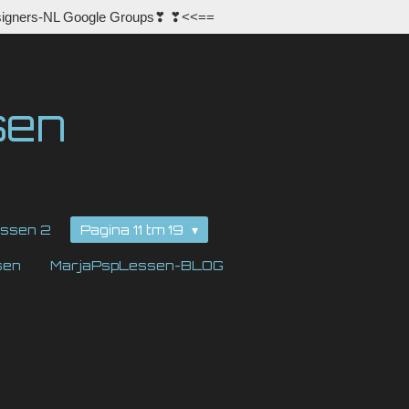
igners-NL Google Groups❣ ❣<<==
sen
ssen 2
Pagina 11 tm 19
sen
MarjaPspLessen-BLOG