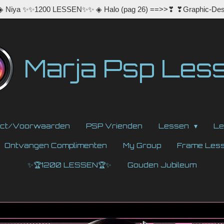
 ◈ Niya ✨✨1200 LESSEN✨✨ ◈ Halo (pag 26) ==>>❣ ❣Graphic-Des
Marja Psp Les
act/Voorwaarden
PSP Vrienden
Lessen
Le
Ontvangen Complimenten
My Group
Frame Les
✨🏆1200 LESSEN🏆✨
Gouden Jubileum