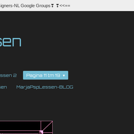
igners-NL Google Groups❣ ❣<<==
sen
ssen 2
Pagina 11 tm 19
sen
MarjaPspLessen-BLOG