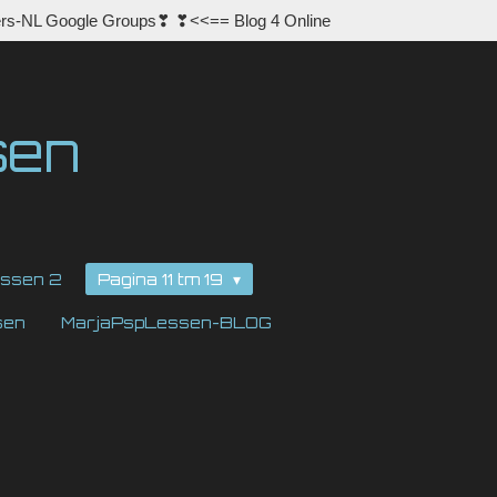
rs-NL Google Groups❣ ❣<<== Blog 4 Online
sen
ssen 2
Pagina 11 tm 19
sen
MarjaPspLessen-BLOG