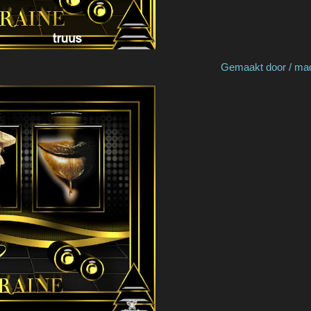
 Cat's Graffitis Gemaakt door / made b