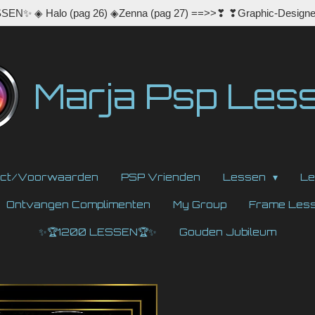
EN✨ ◈ Halo (pag 26) ◈Zenna (pag 27) ==>>❣ ❣Graphic-Designe
Marja Psp Les
act/Voorwaarden
PSP Vrienden
Lessen
Le
Ontvangen Complimenten
My Group
Frame Les
✨🏆1200 LESSEN🏆✨
Gouden Jubileum