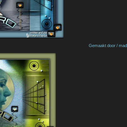
by Ria v S Gemaakt door / made by Re