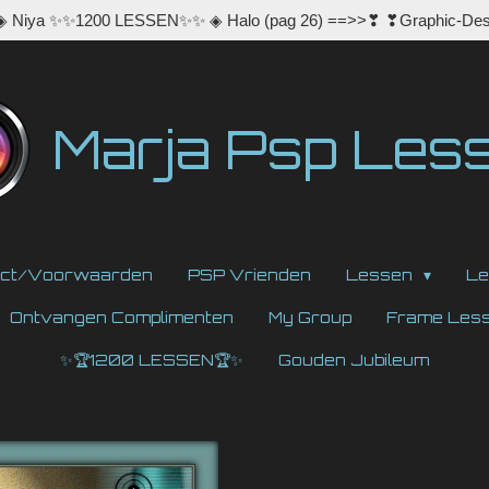
 ◈ Niya ✨✨1200 LESSEN✨✨ ◈ Halo (pag 26) ==>>❣ ❣Graphic-Des
Marja Psp Les
act/Voorwaarden
PSP Vrienden
Lessen
Le
Ontvangen Complimenten
My Group
Frame Les
✨🏆1200 LESSEN🏆✨
Gouden Jubileum