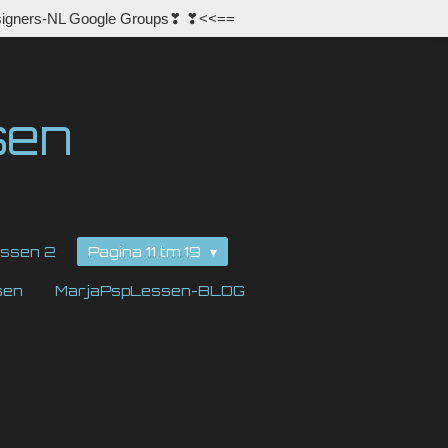
igners-NL Google Groups❣ ❣<<==
sen
ssen 2
Pagina 11 tm 19
sen
MarjaPspLessen-BLOG