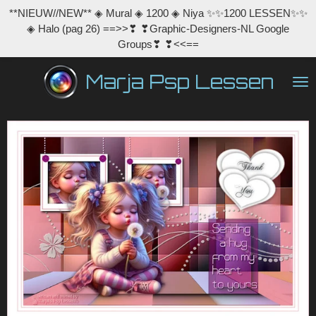
**NIEUW//NEW** ◈ Mural ◈ 1200 ◈ Niya ✨✨1200 LESSEN✨✨
Ga
◈ Halo (pag 26) ==>>❣ ❣Graphic-Designers-NL Google
direct
Groups❣ ❣<<==
naar
de
Marja Psp Lessen
hoofdinhoud