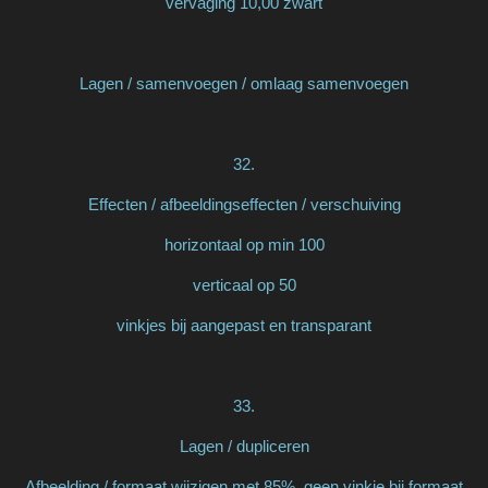
vervaging 10,00 zwart
Lagen / samenvoegen / omlaag samenvoegen
32.
Effecten / afbeeldingseffecten / verschuiving
horizontaal op min 100
verticaal op 50
vinkjes bij aangepast en transparant
33.
Lagen / dupliceren
Afbeelding / formaat wijzigen met 85%, geen vinkje bij formaat