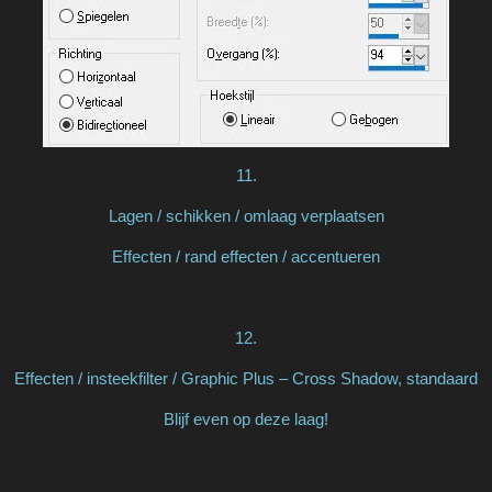
11.
Lagen / schikken / omlaag verplaatsen
Effecten / rand effecten / accentueren
12.
Effecten / insteekfilter / Graphic Plus – Cross Shadow, standaard
Blijf even op deze laag!