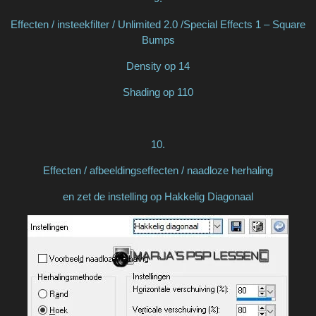
Effecten / insteekfilter / Unlimited 2.0 /Special Effects 1 – Square
Bumps
Density op 14
Shading op 110
10.
Effecten / afbeeldingseffecten / naadloze herhaling
en zet de instelling op Hakkelig Diagonaal