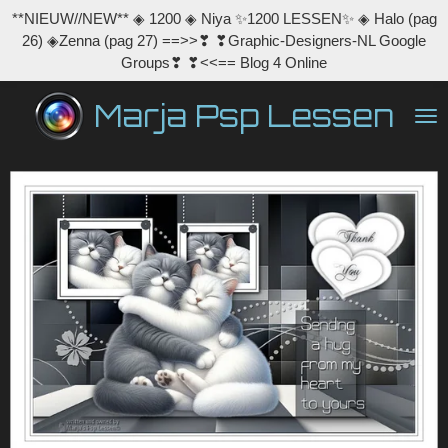
**NIEUW//NEW** ◈ 1200 ◈ Niya ✨1200 LESSEN✨ ◈ Halo (pag
Ga
26) ◈Zenna (pag 27) ==>>❣ ❣Graphic-Designers-NL Google
direct
Groups❣ ❣<<== Blog 4 Online
naar
de
Marja Psp Lessen
hoofdinhoud