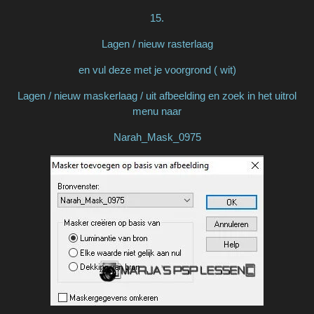
15.
Lagen / nieuw rasterlaag
en vul deze met je voorgrond ( wit)
Lagen / nieuw maskerlaag / uit afbeelding en zoek in het uitrol
menu naar
Narah_Mask_0975