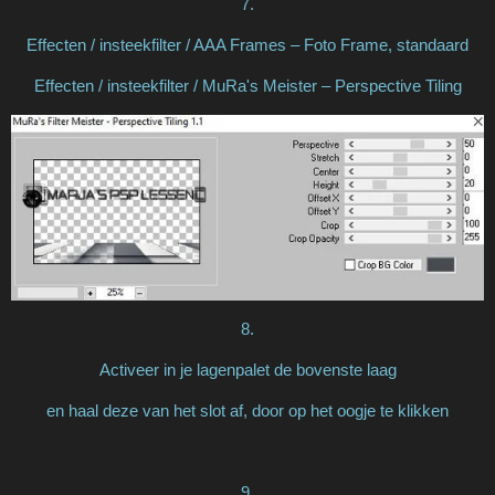
7.
Effecten / insteekfilter / AAA Frames – Foto Frame, standaard
Effecten / insteekfilter / MuRa's Meister – Perspective Tiling
8.
Activeer in je lagenpalet de bovenste laag
en haal deze van het slot af, door op het oogje te klikken
9.