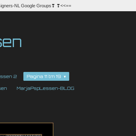
igners-NL Google Groups❣ ❣<<==
sen
ssen 2
Pagina 11 tm 19
sen
MarjaPspLessen-BLOG