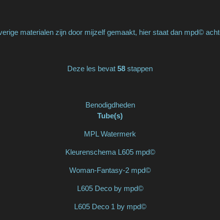
erige materialen zijn door mijzelf gemaakt, hier staat dan mpd© acht
Deze les bevat
58
stappen
Benodigdheden
Tube(s)
MPL Watermerk
Kleurenschema L605 mpd©
Woman-Fantasy-2 mpd©
L605 Deco by mpd©
L605 Deco 1 by mpd©