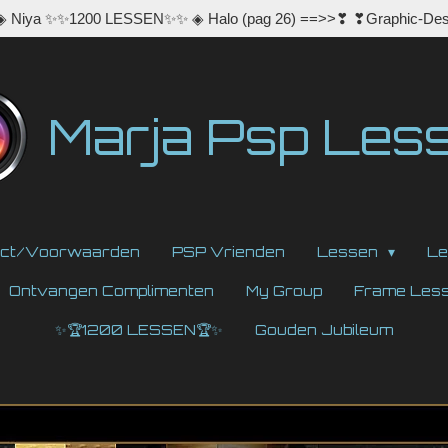
 ◈ Niya ✨✨1200 LESSEN✨✨ ◈ Halo (pag 26) ==>>❣ ❣Graphic-Des
Marja Psp Les
act/Voorwaarden
PSP Vrienden
Lessen
Le
Ontvangen Complimenten
My Group
Frame Les
✨🏆1200 LESSEN🏆✨
Gouden Jubileum