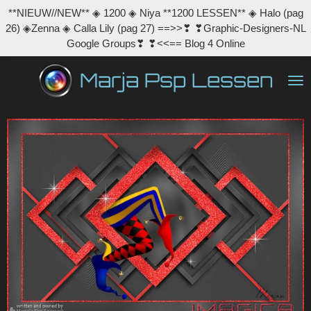
**NIEUW//NEW** ◈ 1200 ◈ Niya **1200 LESSEN** ◈ Halo (pag
Ga
26) ◈Zenna ◈ Calla Lily (pag 27) ==>>❣ ❣Graphic-Designers-NL
direct
Google Groups❣ ❣<<== Blog 4 Online
naar
de
Marja Psp Lessen
hoofdinhoud