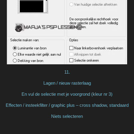
11.
Lagen / nieuw rasterlaag
En vul de selectie met je voorgrond (kleur nr 3)
Effecten / insteekfilter / graphic plus – cross shadow, standaard
Niets selecteren