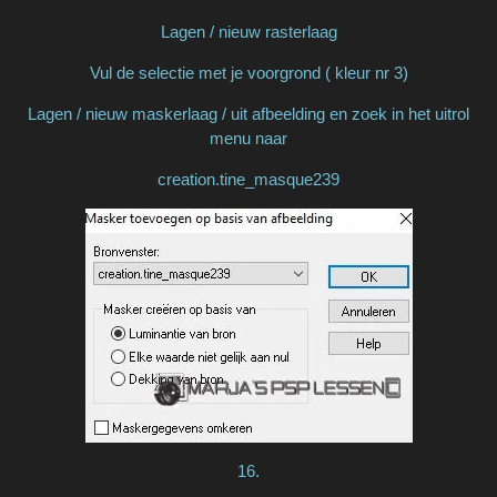
Lagen / nieuw rasterlaag
Vul de selectie met je voorgrond ( kleur nr 3)
Lagen / nieuw maskerlaag / uit afbeelding en zoek in het uitrol
menu naar
creation.tine_masque239
16.