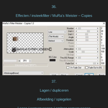
36.
Effecten / insteekfilter / MuRa's Meister – Copies
37.
Lagen / dupliceren
Afbeelding / spiegelen