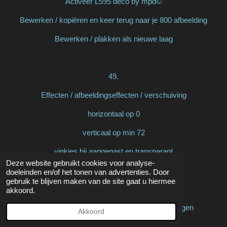
Activeer L595 deco by mpd©
Bewerken / kopiëren en keer terug naar je 800 afbeelding
Bewerken / plakken als nieuwe laag
49.
Effecten / afbeeldingseffecten / verschuiving
horizontaal op 0
verticaal op min 72
vinkjes bij aangepast en transparant
Deze website gebruikt cookies voor analyse-
doeleinden en/of het tonen van advertenties. Door
gebruik te blijven maken van de site gaat u hiermee
50.
akkoord.
Lagen / samenvoegen / alle lagen samenvoegen
Akkoord
Zet je voorgrond op kleur nr 3