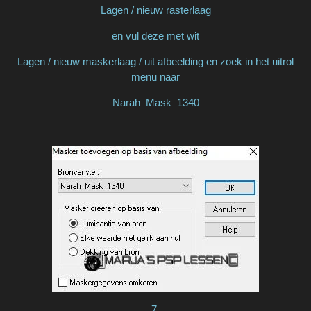
Lagen / nieuw rasterlaag
en vul deze met wit
Lagen / nieuw maskerlaag / uit afbeelding en zoek in het uitrol
menu naar
Narah_Mask_1340
7.