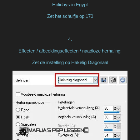
Holidays in Egypt
Zet het schuifje op 170
4.
Effecten / afbeeldingseffecten / naadloze herhaling;
Zet de instelling op Hakelig Diagonaal