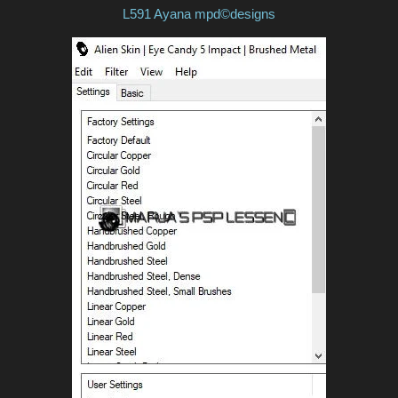
L591 Ayana mpd©designs