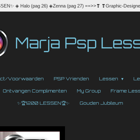
EN✨ ◈ Halo (pag 26) ◈Zenna (pag 27) ==>>❣ ❣Graphic-Designe
Marja Psp Les
act/Voorwaarden
PSP Vrienden
Lessen
Le
Ontvangen Complimenten
My Group
Frame Les
✨🏆1200 LESSEN🏆✨
Gouden Jubileum