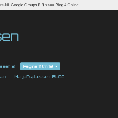
rs-NL Google Groups❣ ❣<<== Blog 4 Online
sen
ssen 2
Pagina 11 tm 19
sen
MarjaPspLessen-BLOG