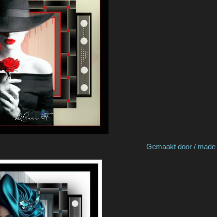
Cat's Graffitis Gemaakt door / made by Li