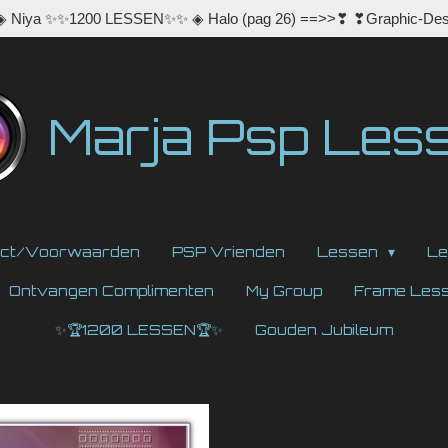
 ◈ Niya ✨✨1200 LESSEN✨✨ ◈ Halo (pag 26) ==>>❣ ❣Graphic-Des
Marja Psp Les
act/Voorwaarden
PSP Vrienden
Lessen
Le
Ontvangen Complimenten
My Group
Frame Les
✨🏆1200 LESSEN🏆✨
Gouden Jubileum