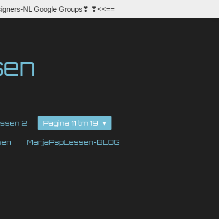
igners-NL Google Groups❣ ❣<<==
sen
ssen 2
Pagina 11 tm 19
sen
MarjaPspLessen-BLOG