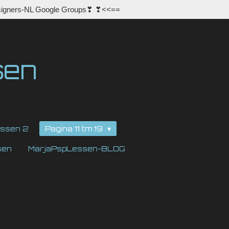
igners-NL Google Groups❣ ❣<<==
sen
ssen 2
Pagina 11 tm 19
sen
MarjaPspLessen-BLOG