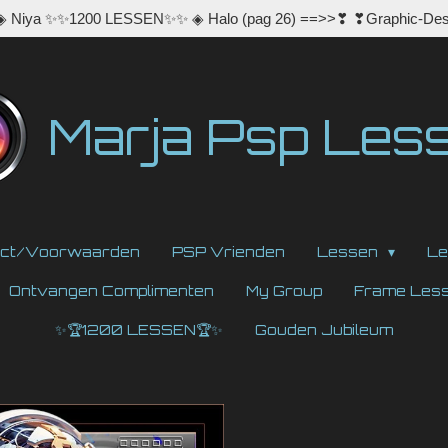
 ◈ Niya ✨✨1200 LESSEN✨✨ ◈ Halo (pag 26) ==>>❣ ❣Graphic-Des
Marja Psp Les
act/Voorwaarden
PSP Vrienden
Lessen
Le
Ontvangen Complimenten
My Group
Frame Les
✨🏆1200 LESSEN🏆✨
Gouden Jubileum