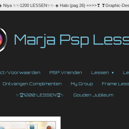
 ◈ Niya ✨✨1200 LESSEN✨✨ ◈ Halo (pag 26) ==>>❣ ❣Graphic-Des
Marja Psp Les
act/Voorwaarden
PSP Vrienden
Lessen
Le
Ontvangen Complimenten
My Group
Frame Les
✨🏆1200 LESSEN🏆✨
Gouden Jubileum