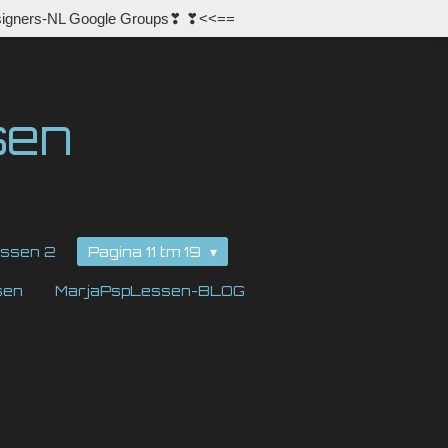
igners-NL Google Groups❣ ❣<<==
sen
ssen 2
Pagina 11 tm 19
sen
MarjaPspLessen-BLOG