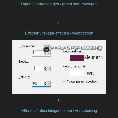
Lagen / samenvoegen / groep samenvoegen
4.
Effecten / textuur effecten / weefpatroon
5.
Effecten / afbeeldingseffecten / verschuiving