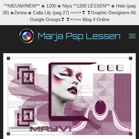
**NIEUW//NEW** ◈ 1200 ◈ Niya **1200 LESSEN** ◈ Halo (pag
Ga
26) ◈Zenna ◈ Calla Lily (pag 27) ==>>❣ ❣Graphic-Designers-NL
direct
Google Groups❣ ❣<<== Blog 4 Online
naar
de
Marja Psp Lessen
hoofdinhoud