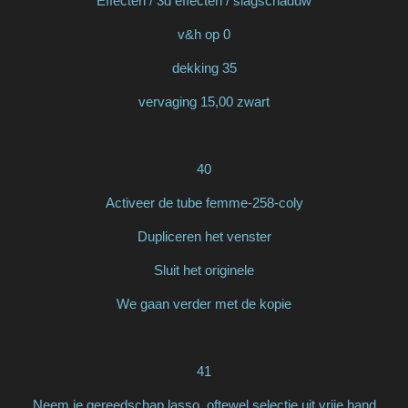
Effecten / 3d effecten / slagschaduw
v&h op 0
dekking 35
vervaging 15,00 zwart
40
Activeer de tube femme-258-coly
Dupliceren het venster
Sluit het originele
We gaan verder met de kopie
41
Neem je gereedschap lasso, oftewel selectie uit vrije hand