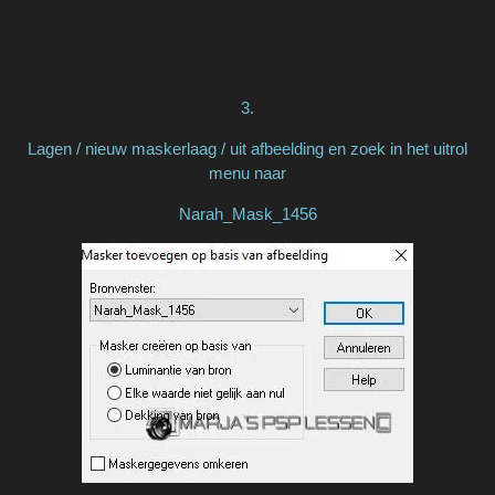
3.
Lagen / nieuw maskerlaag / uit afbeelding en zoek in het uitrol
menu naar
Narah_Mask_1456