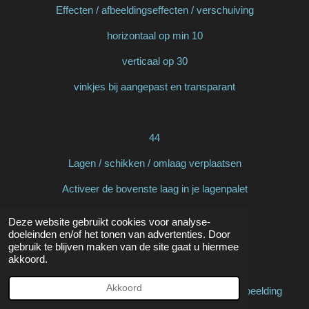
Effecten / afbeeldingseffecten / verschuiving
horizontaal op min 10
verticaal op 30
vinkjes bij aangepast en transparant
44
Lagen / schikken / omlaag verplaatsen
Activeer de bovenste laag in je lagenpalet
Deze website gebruikt cookies voor analyse-
doeleinden en/of het tonen van advertenties. Door
45
gebruik te blijven maken van de site gaat u hiermee
akkoord.
Activeer L567 deco made by mpd©
Akkoord
Bewerken / kopiëren en keer terug naar je 800 afbeelding