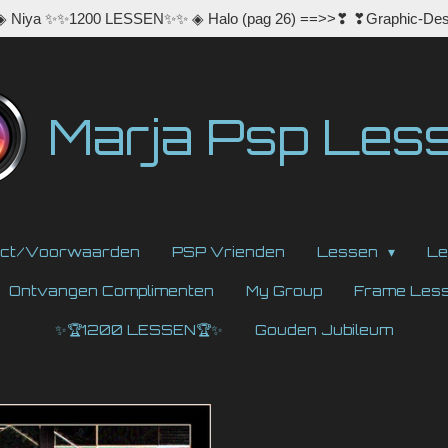
 ◈ Niya ✨✨1200 LESSEN✨✨ ◈ Halo (pag 26) ==>>❣ ❣Graphic-Des
Marja Psp Les
act/Voorwaarden
PSP Vrienden
Lessen
Le
Ontvangen Complimenten
My Group
Frame Les
✨🏆1200 LESSEN🏆✨
Gouden Jubileum