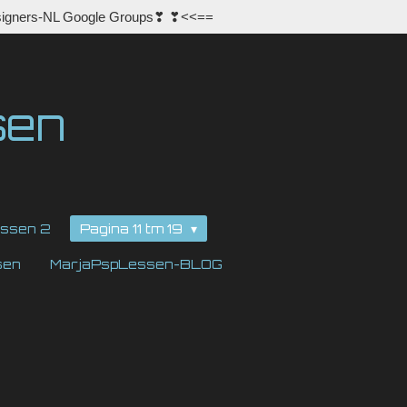
igners-NL Google Groups❣ ❣<<==
sen
ssen 2
Pagina 11 tm 19
sen
MarjaPspLessen-BLOG