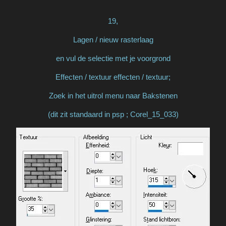
19,
Lagen / nieuw rasterlaag
en vul de selectie met je voorgrond
Effecten / textuur effecten / textuur;
Zoek in het uitrol menu naar Bakstenen
(dit zit standaard in psp ; Corel_15_033)