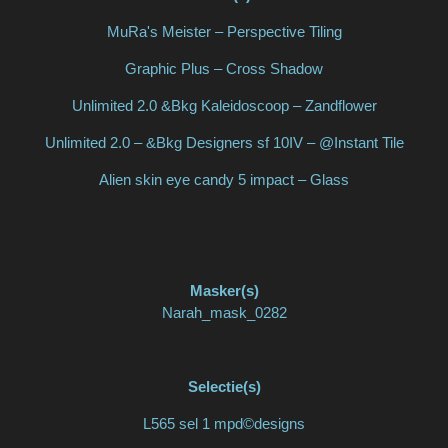
MuRa's Meister – Perspective Tiling
Graphic Plus – Cross Shadow
Unlimited 2.0 &Bkg Kaleidoscoop – Zandflower
Unlimited 2.0 – &Bkg Designers sf 10IV – @Instant Tile
Alien skin eye candy 5 impact – Glass
Masker(s)
Narah_mask_0282
Selectie(s)
L565 sel 1 mpd©designs