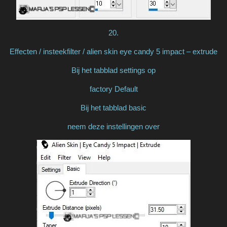
20.
Effecten / insteekfilter / alien skin eye candy 5 impact – extrude
Bij het tabblad settings op
factory Default
Bij het tabblad basic
neem deze instellingen over