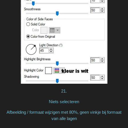
21.
Niets selecteren
Afbeelding / formaat wijzigen met 80%, geen vinkje bij formaat
van alle lagen