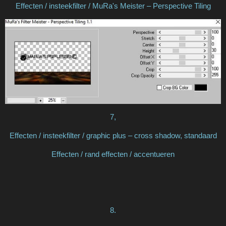
Effecten / insteekfilter / MuRa's Meister – Perspective Tiling
7,
Effecten / insteekfilter / graphic plus – cross shadow, standaard
Effecten / rand effecten / accentueren
8.