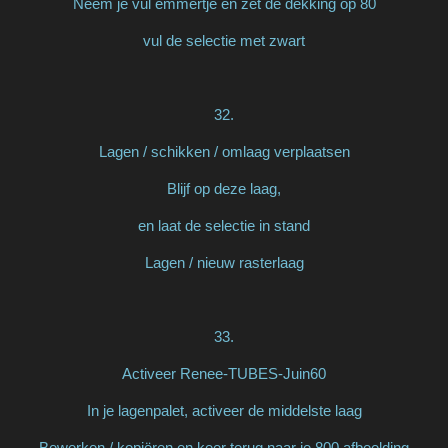
Neem je vul emmertje en zet de dekking op 80
vul de selectie met zwart
32.
Lagen / schikken / omlaag verplaatsen
Blijf op deze laag,
en laat de selectie in stand
Lagen / nieuw rasterlaag
33.
Activeer Renee-TUBES-Juin60
In je lagenpalet, activeer de middelste laag
Bewerken / kopiëren en keer terug naar je 800 afbeelding