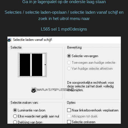
Ga in je lagenpalet op de onderste laag staan
Selecties / selectie laden-opslaan / selectie laden vanaf schijf en
zoek in het uitrol menu naar
L565 sel 1 mpd©designs