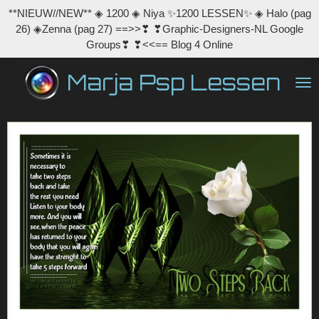
**NIEUW//NEW** ◈ 1200 ◈ Niya ✨1200 LESSEN✨ ◈ Halo (pag
Ga
26) ◈Zenna (pag 27) ==>>❣ ❣Graphic-Designers-NL Google
direct
Groups❣ ❣<<== Blog 4 Online
naar
de
Marja Psp Lessen
hoofdinhoud