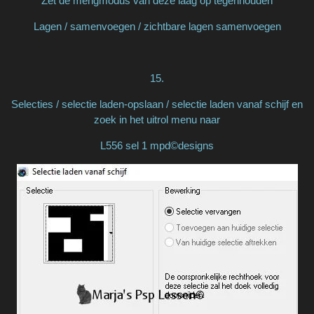
Zet de mengmodus van deze laag op tegenhouden
Lagen / samenvoegen / zichtbare lagen samenvoegen
15.
Selecties / selectie laden-opslaan / selectie laden vanaf schijf en
zoek in het uitrol menu naar
L556 sel 1 mpd©designs