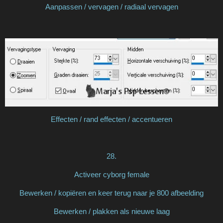
Aanpassen / vervagen / radiaal vervagen
Effecten / rand effecten / accentueren
28.
Activeer cyborg female
Bewerken / kopiëren en keer terug naar je 800 afbeelding
Bewerken / plakken als nieuwe laag