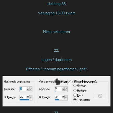
dekking 85
vervaging 15,00 zwart
Niets selecteren
22.
Lagen / dupliceren
Effecten / vervormingseffecten / golf ;
23.