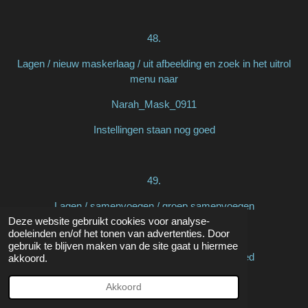
48.
Lagen / nieuw maskerlaag / uit afbeelding en zoek in het uitrol
menu naar
Narah_Mask_0911
Instellingen staan nog goed
49.
Lagen / samenvoegen / groep samenvoegen
Deze website gebruikt cookies voor analyse-
Effecten / vervormingseffecten / golf
doeleinden en/of het tonen van advertenties. Door
gebruik te blijven maken van de site gaat u hiermee
klik maar op oke, instellingen staan nog goed
akkoord.
Akkoord
50.