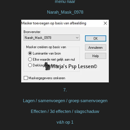
menu naar
Narah_Mask_0978
7.
Lagen / samenvoegen / groep samenvoegen
Effecten / 3d effecten / slagschaduw
v&h op 1