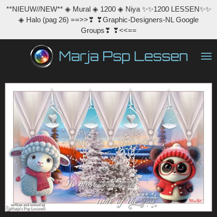
**NIEUW//NEW** ◈ Mural ◈ 1200 ◈ Niya ✨✨1200 LESSEN✨✨
Ga
◈ Halo (pag 26) ==>>❣ ❣Graphic-Designers-NL Google
direct
Groups❣ ❣<<==
naar
de
Marja Psp Lessen
hoofdinhoud