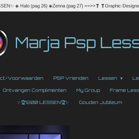
EN✨ ◈ Halo (pag 26) ◈Zenna (pag 27) ==>>❣ ❣Graphic-Designe
Marja Psp Les
act/Voorwaarden
PSP Vrienden
Lessen
Le
Ontvangen Complimenten
My Group
Frame Les
✨🏆1200 LESSEN🏆✨
Gouden Jubileum