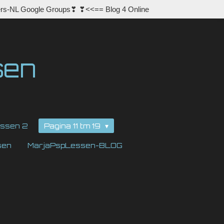
rs-NL Google Groups❣ ❣<<== Blog 4 Online
sen
ssen 2
Pagina 11 tm 19
sen
MarjaPspLessen-BLOG