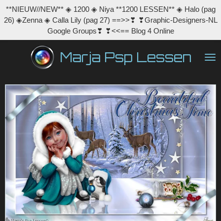
**NIEUW//NEW** ◈ 1200 ◈ Niya **1200 LESSEN** ◈ Halo (pag
Ga
26) ◈Zenna ◈ Calla Lily (pag 27) ==>>❣ ❣Graphic-Designers-NL
direct
Google Groups❣ ❣<<== Blog 4 Online
naar
de
Marja Psp Lessen
hoofdinhoud