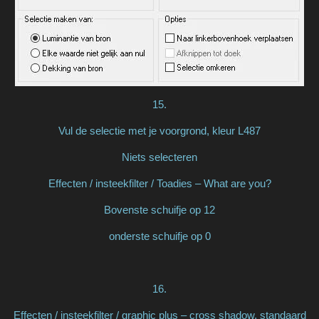
15.
Vul de selectie met je voorgrond, kleur L487
Niets selecteren
Effecten / insteekfilter / Toadies – What are you?
Bovenste schuifje op 12
onderste schuifje op 0
16.
Effecten / insteekfilter / graphic plus – cross shadow, standaard