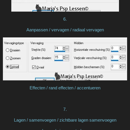
6.
Aanpassen / vervagen / radiaal vervagen
Effecten / rand effecten / accentueren
7.
Lagen / samenvoegen / zichtbare lagen samenvoegen