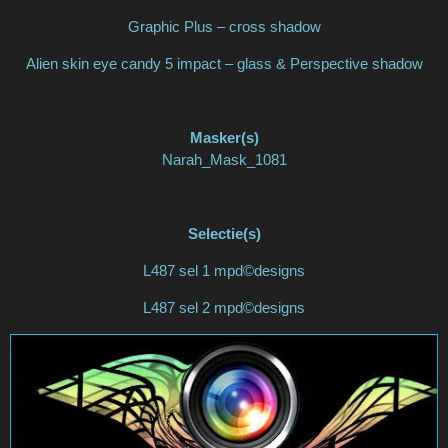
Graphic Plus – cross shadow
Alien skin eye candy 5 impact – glass & Perspective shadow
Masker(s)
Narah_Mask_1081
Selectie(s)
L487 sel 1 mpd©designs
L487 sel 2 mpd©designs