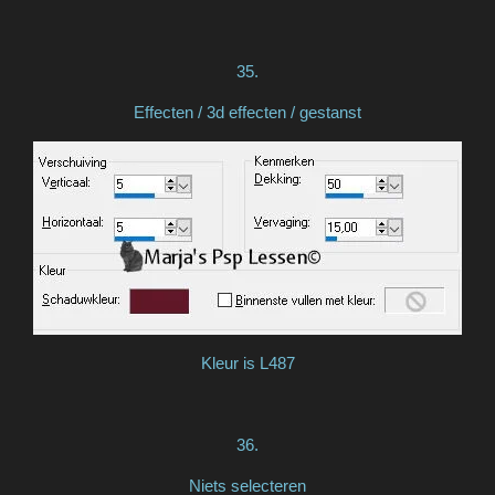
35.
Effecten / 3d effecten / gestanst
Kleur is L487
36.
Niets selecteren