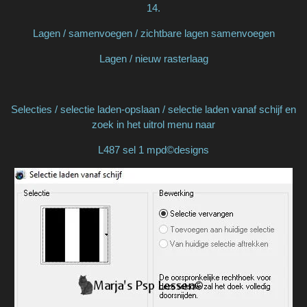
14.
Lagen / samenvoegen / zichtbare lagen samenvoegen
Lagen / nieuw rasterlaag
Selecties / selectie laden-opslaan / selectie laden vanaf schijf en
zoek in het uitrol menu naar
L487 sel 1 mpd©designs