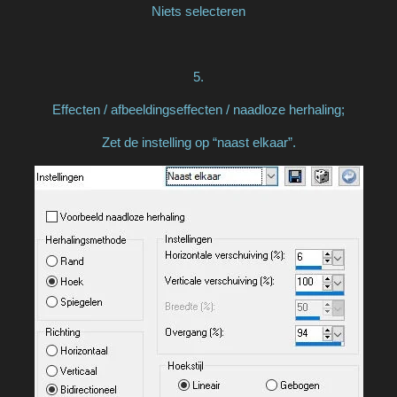
Niets selecteren
5.
Effecten / afbeeldingseffecten / naadloze herhaling;
Zet de instelling op “naast elkaar”.