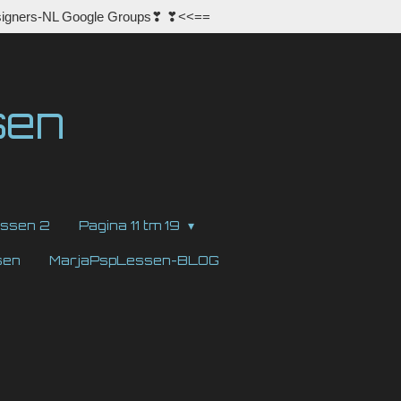
igners-NL Google Groups❣ ❣<<==
sen
ssen 2
Pagina 11 tm 19
sen
MarjaPspLessen-BLOG