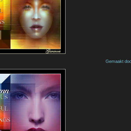
 by Ria v S Gemaakt door / made 