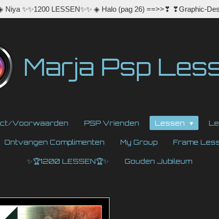
 ◈ Niya ✨✨1200 LESSEN✨✨ ◈ Halo (pag 26) ==>>❣ ❣Graphic-Des
Marja Psp Les
act/Voorwaarden
PSP Vrienden
Lessen
Le
Ontvangen Complimenten
My Group
Frame Les
✨🏆1200 LESSEN🏆✨
Gouden Jubileum