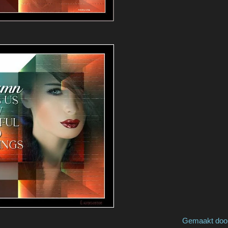
oise Gemaakt door / made b