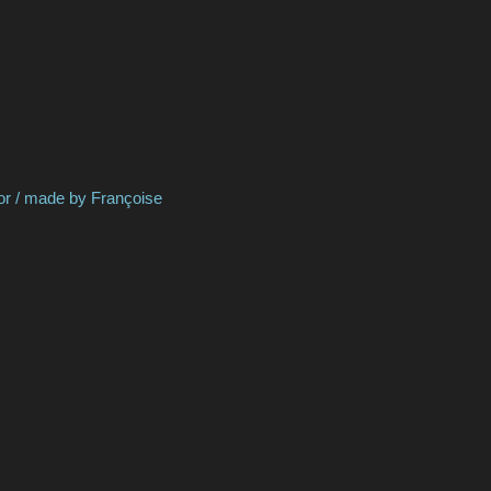
ade by
Françoise