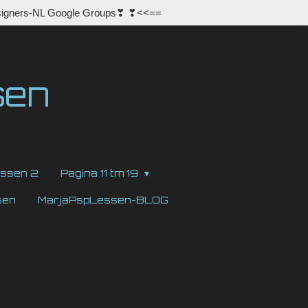
igners-NL Google Groups❣ ❣<<==
sen
ssen 2
Pagina 11 tm 19
sen
MarjaPspLessen-BLOG