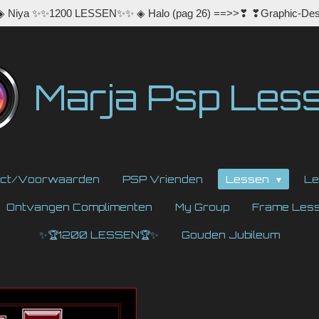
 ◈ Niya ✨✨1200 LESSEN✨✨ ◈ Halo (pag 26) ==>>❣ ❣Graphic-Des
Marja Psp Les
act/Voorwaarden
PSP Vrienden
Lessen
Le
Ontvangen Complimenten
My Group
Frame Les
✨🏆1200 LESSEN🏆✨
Gouden Jubileum