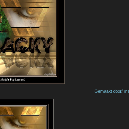
 Magydy v/d K Gemaakt door/ made by Br