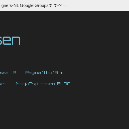
igners-NL Google Groups❣ ❣<<==
sen
ssen 2
Pagina 11 tm 19
sen
MarjaPspLessen-BLOG