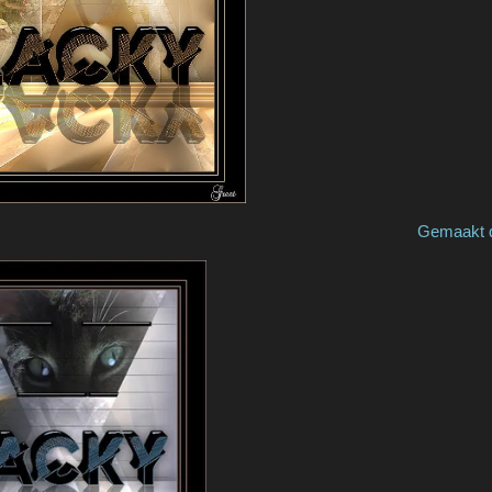
e by Greet P Gemaakt door / made