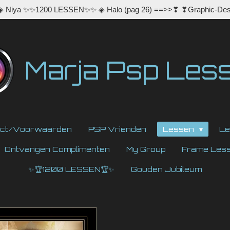
 ◈ Niya ✨✨1200 LESSEN✨✨ ◈ Halo (pag 26) ==>>❣ ❣Graphic-Des
Marja Psp Les
act/Voorwaarden
PSP Vrienden
Lessen
Le
Ontvangen Complimenten
My Group
Frame Les
✨🏆1200 LESSEN🏆✨
Gouden Jubileum