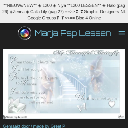
**NIEUW//NEW** ◈ 1200 ◈ Niya **1200 LESSEN** ◈ Halo (pag
Ga
26) ◈Zenna ◈ Calla Lily (pag 27) ==>>❣ ❣Graphic-Designers-NL
direct
Google Groups❣ ❣<<== Blog 4 Online
naar
de
Marja Psp Lessen
hoofdinhoud
Gemaakt door / made by Greet P