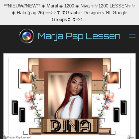
**NIEUW//NEW** ◈ Mural ◈ 1200 ◈ Niya ✨✨1200 LESSEN✨✨
Ga
◈ Halo (pag 26) ==>>❣ ❣Graphic-Designers-NL Google
direct
Groups❣ ❣<<==
naar
de
Marja Psp Lessen
hoofdinhoud