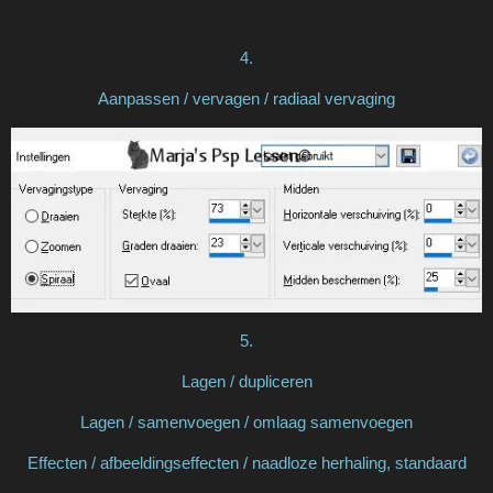
4.
Aanpassen / vervagen / radiaal vervaging
5.
Lagen / dupliceren
Lagen / samenvoegen / omlaag samenvoegen
Effecten / afbeeldingseffecten / naadloze herhaling, standaard