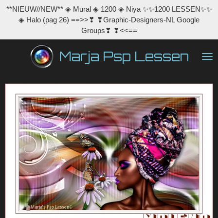
**NIEUW//NEW** ◈ Mural ◈ 1200 ◈ Niya ✨✨1200 LESSEN✨✨
Ga
◈ Halo (pag 26) ==>>❣ ❣Graphic-Designers-NL Google
direct
Groups❣ ❣<<==
naar
de
Marja Psp Lessen
hoofdinhoud