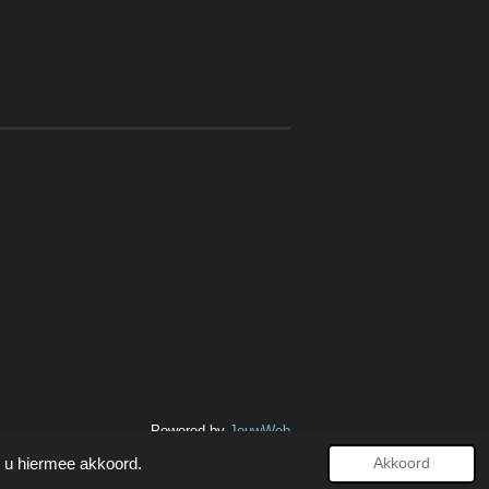
Powered by
JouwWeb
t u hiermee akkoord.
Akkoord