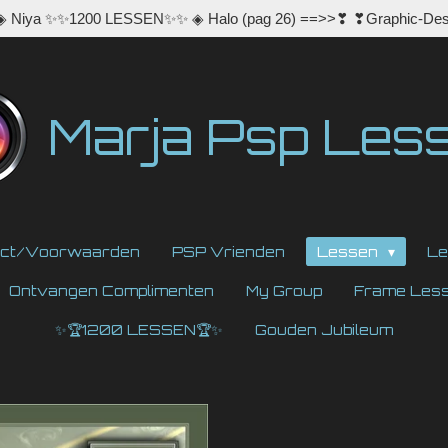
 ◈ Niya ✨✨1200 LESSEN✨✨ ◈ Halo (pag 26) ==>>❣ ❣Graphic-Des
Marja Psp Les
act/Voorwaarden
PSP Vrienden
Lessen
Le
Ontvangen Complimenten
My Group
Frame Les
✨🏆1200 LESSEN🏆✨
Gouden Jubileum