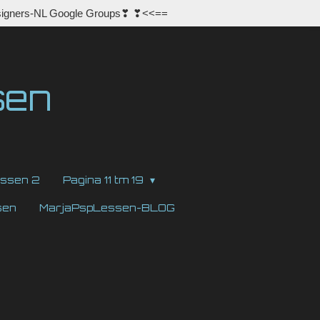
igners-NL Google Groups❣ ❣<<==
sen
ssen 2
Pagina 11 tm 19
sen
MarjaPspLessen-BLOG