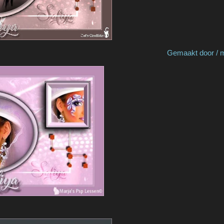
 by Diny v H Gemaakt door / made b