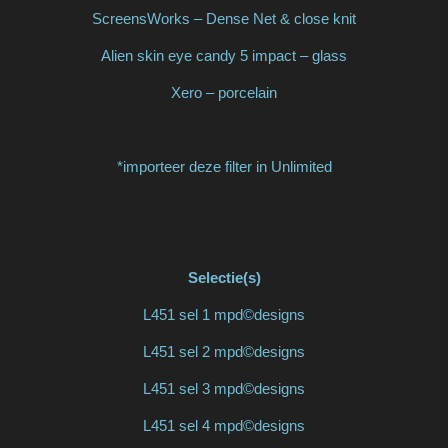
ScreensWorks – Dense Net & close knit
Alien skin eye candy 5 impact – glass
Xero – porcelain
*importeer deze filter in Unlimited
Selectie(s)
L451 sel 1 mpd©designs
L451 sel 2 mpd©designs
L451 sel 3 mpd©designs
L451 sel 4 mpd©designs