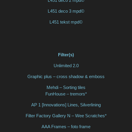
L451 deco 2 mpd©
L451 deco 3 mpd©
L451 tekst mpd©
Filter(s)
Unlimited 2.0
Graphic plus – cross shadow & emboss
Mehdi – Sorting tiles
FunHouse – tremors*
AP 1 [Innovations] Lines, Silverlining
Filter Factory Gallery N – Wee Scratches*
AAA Frames – foto frame