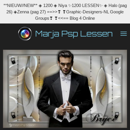
**NIEUW//NEW** ◈ 1200 ◈ Niya ✨1200 LESSEN✨ ◈ Halo (pag
Ga
26) ◈Zenna (pag 27) ==>>❣ ❣Graphic-Designers-NL Google
direct
Groups❣ ❣<<== Blog 4 Online
naar
de
Marja Psp Lessen
hoofdinhoud