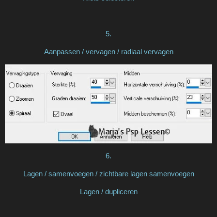
5.
Aanpassen / vervagen / radiaal vervagen
6.
Lagen / samenvoegen / zichtbare lagen samenvoegen
Lagen / dupliceren