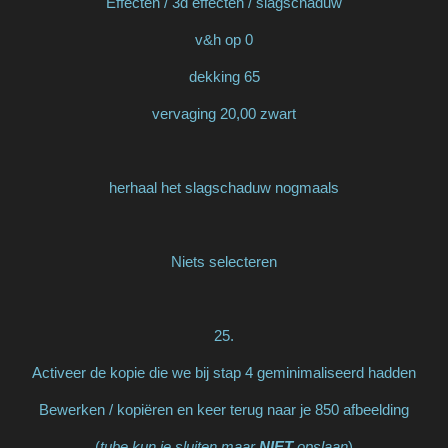
Effecten / 3d effecten / slagschaduw
v&h op 0
dekking 65
vervaging 20,00 zwart
herhaal het slagschaduw nogmaals
Niets selecteren
25.
Activeer de kopie die we bij stap 4 geminimaliseerd hadden
Bewerken / kopiëren en keer terug naar je 850 afbeelding
(
tube kun je sluiten maar
NIET
opslaan
)