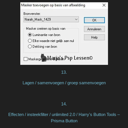
13.
Lagen / samenvoegen / groep samenvoegen
14.
Effecten / insteekfilter / unlimited 2.0 / Harry's Button Tools –
Prisma Button