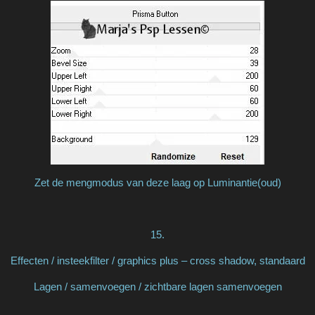
Zet de mengmodus van deze laag op Luminantie(oud)
15.
Effecten / insteekfilter / graphics plus – cross shadow, standaard
Lagen / samenvoegen / zichtbare lagen samenvoegen